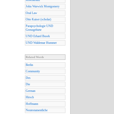
John Warwick Montgomery
Oral Law
Otto Kaiser (scholar)
Parapsychologie UND
Grenzgebiete
UND Erhard Busek
UND Waldemar Hummer
Related Words
Berlin
Community
Des
Die
German
Hirsch
Hoffmann
Neutestamentliche