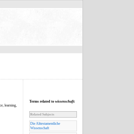
Terms related to
wissenschaft
:
e, learning,
Related Subjects
Die Alttestamentliche
Wissenschaft