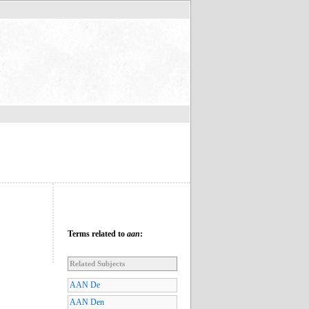
Terms related to
aan
:
Related Subjects
AAN De
AAN Den