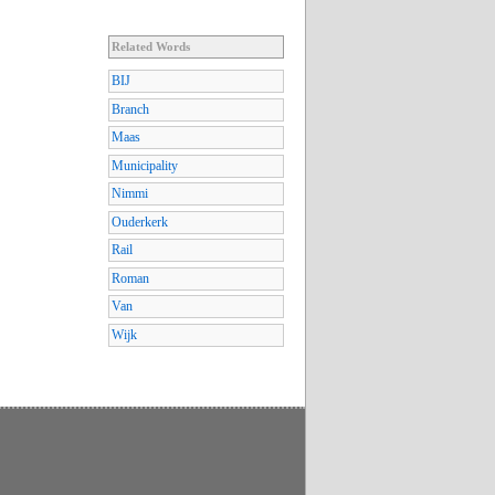
Related Words
BIJ
Branch
Maas
Municipality
Nimmi
Ouderkerk
Rail
Roman
Van
Wijk